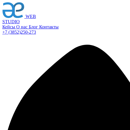
WEB
STUDIO
Кейсы
О нас
Блог
Контакты
+7 (3852)
250-273